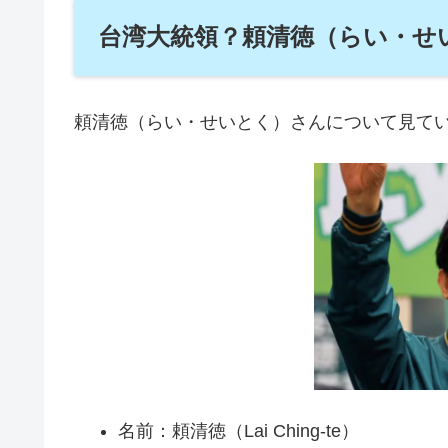
台湾大統領？頼清徳（らい・せ
頼清徳（らい・せいとく）さんについて見て
名前：頼清徳（Lai Ching-te）