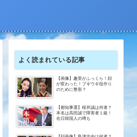
よく読まれている記事
【画像】趣里がふっくら！顔
が変わった！ブギウギ役作り
のために整形？
【都知事選】桜井誠は何者？
本名は高田誠で障害者１級！
在日韓国人の噂も
【顔画像】島津忠由は何者？