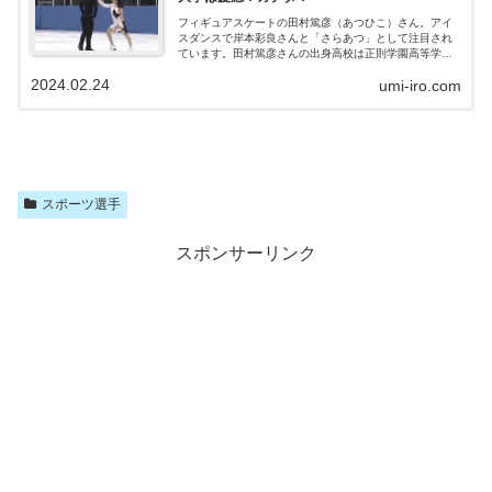
ん。年齢的には高校生ということで...
フィギュアスケートの田村篤彦（あつひこ）さん。アイ
スダンスで岸本彩良さんと「さらあつ」として注目され
ています。田村篤彦さんの出身高校は正則学園高等学
校。現在はカナダのモントリオールで練習をしています
2024.02.24
umi-iro.com
が、大学は慶応大学という噂もあります。どうなのでし
ょうか？田村篤彦さんの学歴について調べました。田村
篤彦のWiki風プロフィールフィギュアスケート（アイスダ
ンス）の田村篤彦さんのプロフィールを見てみましょ
う。 名前：田村篤彦（あつひこ） 生年月日：2004年1月
3日 年齢： 所属：西武東伏見FSC 兄弟：兄・田村周彦
（たかひこ）岸本彩良さん（）とは、2022年4月に「さ
らあつ」を結成。結成してすぐに...
スポーツ選手
スポンサーリンク