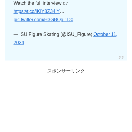
Watch the full interview 👉
https://t.co/lKIY8Z34iY
…
pic.twitter.com/H3GBOgi1D0
— ISU Figure Skating (@ISU_Figure)
October 11,
2024
スポンサーリンク