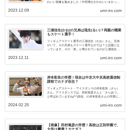
わいい画像を集めました！中田璃士がかわいい＆かっこ
いいと話題にフィギュアスケート中田璃士さん（15歳）
2023.12.09
umi-iro.com
がかわいい！と話題になって言います。中田璃士くん少
し前はカッコかわいい印象だったけど、どんどん男らし
くカッコよくなってくので楽しみで仕方ないです😌お客
さんの拍手もなかなか鳴り止まず！#PIW東京— あわわ
(@awawa9q9q) July 16, 2022璃士くんは他のショーでも
三浦佳生(かお)の兄弟は琉生(るい)？両親の職業
拝見したけど毎度すごい！昌磨くんみがあるなぁと思っ
もスケート選手！
てたら目標にされてるんですよね😊コラントッテもつけ
てる😆彼のような...
フィギュアスケート選手の三浦佳生（かお）さん。兄弟
がいて、その兄弟もスケート選手なのでは？と話題にな
っています。その「弟」と噂されているのが三浦琉生
（るい）さん。今回はフィギュアスケート選手・三浦佳
2023.12.11
umi-iro.com
生さんと三浦琉生さんの関係について調査しました！フ
ィギュア選手の三浦佳生（かお）がすごい！三浦佳生さ
んは、のフィギュアスケート選手です。2023年12月に北
京で行われたグランプリファイナルでは、結果は５位で
したが、「進撃の巨人」の曲での演技は、人々を魅了
岸本彩良の学歴！現在は中京大中京高校通信制
し、話題になりました。#フィギュアスケートグランプリ
課程でカナダ在住？
ファイナル2023男子は #宇野昌磨 選手が情感豊かな演技
で２位 #鍵山優真 選手が堂々の３位体...
フィギュアスケート・アイスダンスの岸本彩良（さら）
さん。アイスダンスでは、田村篤彦さんと「さらあつ」
と呼ばれていますね(^^)現在、の岸本彩良さんの学歴につ
いてまとめました。岸本彩良は何者？Wiki風プロフィール
2024.02.25
umi-iro.com
フィギュアスケート・アイスダンスで活躍されている岸
本彩良さんのプロフィールを見てみましょう。 名前：岸
本彩良（さら） 生年月日：2007年7月23日 年齢： 出
身：三重県笑顔がとてもかわいいですね！岸本彩良の学
歴：現在は愛知の高校生でカナダ在住？岸本彩良（さ
【画像】田村篤彦の学歴！高校は正則学園で、
ら）さんの学歴を見てみましょう。現在は、田村篤彦さ
大学は慶應？カナダ？
んとともにカナダを練習の拠点にしている岸本彩良さ