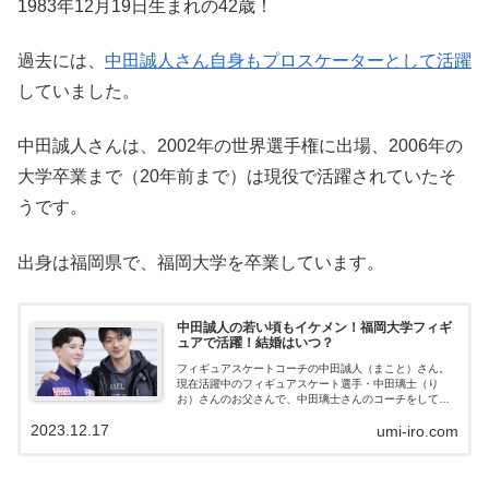
1983年12月19日生まれの42歳！
過去には、
中田誠人さん自身もプロスケーターとして活躍
していました。
中田誠人さんは、2002年の世界選手権に出場、2006年の
大学卒業まで（20年前まで）は現役で活躍されていたそ
うです。
出身は福岡県で、福岡大学を卒業しています。
中田誠人の若い頃もイケメン！福岡大学フィギ
ュアで活躍！結婚はいつ？
フィギュアスケートコーチの中田誠人（まこと）さん。
現在活躍中のフィギュアスケート選手・中田璃士（り
お）さんのお父さんで、中田璃士さんのコーチをしてい
ます。今回は、イケメンコーチ中田誠人さんの若いころ
2023.12.17
umi-iro.com
（福岡大学でフィギュアをしていた時代）や結婚の時期
について、紹介します。中田璃士のコーチ、中田誠人が
イケメン！今注目されているのフィギュアスケート選手
の中田璃士（りお）さん。その中田璃士さんのお父さん