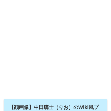
【顔画像】中田璃士（りお）のWiki風プ