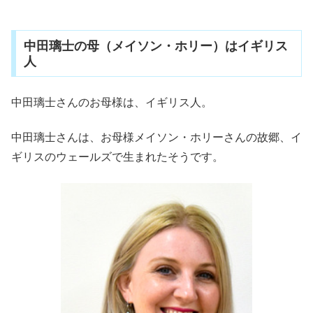
である中田誠人（まこと）さんもイケメンであると注目
を集めています。眉毛もきりっとしていて、イケメンで
すね！中田璃士さんのコーチとして、練習や試合に同行
しているようです。どのような方なのでしょうか？イケ
メ...
中田璃士の母（メイソン・ホリー）はイギリス
人
中田璃士さんのお母様は、イギリス人。
中田璃士さんは、お母様メイソン・ホリーさんの故郷、イ
ギリスのウェールズで生まれたそうです。