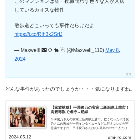
このマンションは昼・夜職問わず色々な人が入居
しているカオスな物件
散歩道どこいっても事件だらけだよ
https://t.co/Rlh3k2SrfJ
— Maxwell! 🌃 🌻 🐇 ☃ (@Maxwell_110)
May 8,
2024
どんな事件があったのでしょうか・・・気になりますね。
【家族構成】平澤俊乃の実家は新潟県上越市！
両親毒親で虐待→絶縁
平澤俊乃さんの実家は新潟県上越市。亡くなった平澤俊
乃さんの家族が一切インタビューなどに答えないのが不
思議ですよね。平澤俊乃さんは3人兄弟の中で一人だけ、
両親に虐待を受けており、現在は絶縁状態にあるそうで
2024.05.12
umi-iro.com
す。平澤俊乃さんの家族構成についてまとめました。平