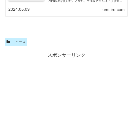
万円以上を貢いたことから、平澤俊乃さんは「頂き女子
りりちゃん」のマニュアルの読者なのでは？と話題にな
2024.05.09
umi-iro.com
っています。平澤俊乃さんとりりちゃんには関係がある
のでしょうか？平澤俊乃は頂き女子？亡くなった平澤俊
乃さん（25歳）の遺留品等から頂き女子りりちゃんの
「頂き女子マニュアル」がみつかったという報道はあり
ません。しかし、和久井学容疑者（51歳）は、「結婚」
するつもりで、平澤俊乃さん（25歳）に2000万円以上を
貢いでいることから、平澤俊乃さんは、りりちゃんの
「頂き女子マニュアル」を手にしていたので...
ニュース
スポンサーリンク