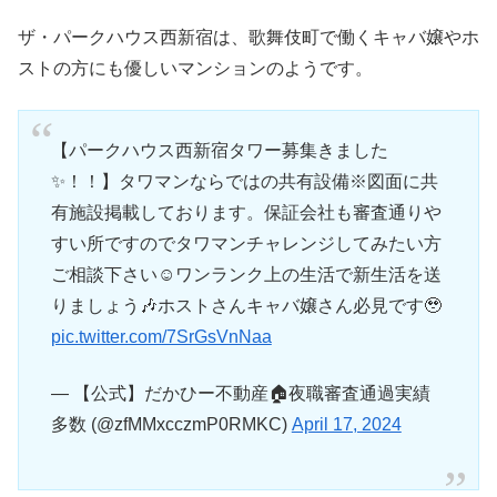
ザ・パークハウス西新宿は、歌舞伎町で働くキャバ嬢やホ
ストの方にも優しいマンションのようです。
【パークハウス西新宿タワー募集きました
✨！！】タワマンならではの共有設備※図面に共
有施設掲載しております。保証会社も審査通りや
すい所ですのでタワマンチャレンジしてみたい方
ご相談下さい☺️ワンランク上の生活で新生活を送
りましょう🎶ホストさんキャバ嬢さん必見です🥹
pic.twitter.com/7SrGsVnNaa
— 【公式】だかひー不動産🏠夜職審査通過実績
多数 (@zfMMxcczmP0RMKC)
April 17, 2024