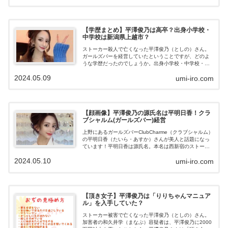
澤俊乃の家族構成（実家：上越市）平澤俊乃さんは、新
潟県上越市の出身であることから、実家も新潟県上越市
と思われます。亡くなった平澤俊乃さんの両親が、イン
タビューや報道に出てこないのはとても不思議ですね。
【学歴まとめ】平澤俊乃は高卒？出身小学校・
どのような家族構成なのでしょうか。平澤俊乃の家族構
中学校は新潟県上越市？
成 父親 母親 妹（19歳ぐらい） 弟か妹平澤俊乃さんは、
3人兄弟の長女でした。父親：6歳から虐待...
ストーカー殺人で亡くなった平澤俊乃（としの）さん。
ガールズバーを経営していたということですが、どのよ
うな学歴だったのでしょうか。出身小学校・中学校・高
校を調べました。平澤俊乃の学歴亡くなった平澤俊乃さ
2024.05.09
umi-iro.com
ん（25歳）。元経営者ということですが、どのような学
歴の持ち主なのでしょうか。大学は行かず高校中退！平
澤俊乃さんですが、18歳からガールズバーで働き、その
後その店の経営を任されたそうです。18歳で働いていた
とのことなので、最終学歴は「高卒」と考えられそうで
【顔画像】平澤俊乃の源氏名は平明日香！クラ
すが、インスタの投稿の続きでは6歳で両親に虐待を受け
ブシャルム(ガールズバー)経営
ており、16歳から新潟と東京を行き来していたことが書
かれています。高校は2年生の時に中退して...
上野にあるガールズバーClubCharme（クラブシャルム）
の平明日香（たいら・あすか）さんが美人と話題になっ
ています！平明日香は源氏名。本名は西新宿のストーカ
ー被害で亡くなった平澤俊乃（としの）さんです。スト
2024.05.10
umi-iro.com
ーカー被害で亡くなった平澤俊乃（としの）さんのボト
ル画像に似ていると話題になっていました。平明日香さ
ん（平澤俊乃さん）のSNS（インスタ・X・Tiktok）につ
いてもまとめました。ClubCharme平明日香は何者？Wiki
風プロフィールClubCharme（クラブシャルム）平明日香
【頂き女子】平澤俊乃は「りりちゃんマニュア
は何者なのでしょうか？プロフィールを見てみましょ
ル」を入手していた？
う。 源氏名：平明日香 読み方：たいら・あすか 本名：
平澤...
ストーカー被害で亡くなった平澤俊乃（としの）さん。
加害者の和久井学（まなぶ）容疑者は、平澤俊乃に2000