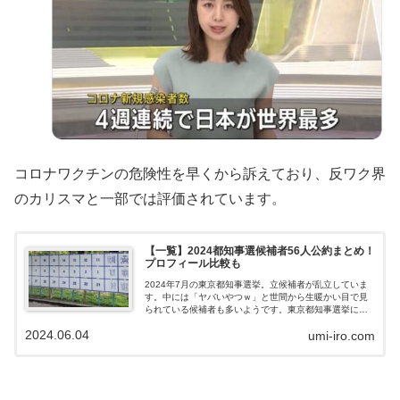
コロナワクチンの危険性を早くから訴えており、反ワク界
のカリスマと一部では評価されています。
【一覧】2024都知事選候補者56人公約まとめ！
プロフィール比較も
2024年7月の東京都知事選挙。立候補者が乱立していま
す。中には「ヤバいやつｗ」と世間から生暖かい目で見
られている候補者も多いようです。東京都知事選挙に出
馬している候補者58人の公約やプロフィールを一覧形式
2024.06.04
umi-iro.com
でまとめました。投票をする際の参考にしていただけれ
ば幸いです！都知事選2024：立候補予定者一覧2024年7
月に行われる東京都知事選挙。人口1400万人の東京都の
運命を左右する「東京都知事」を選ぶ選挙として、日本
中の注目が集まっています。これまでに立候補している
のは以下の人物です。（リンクは個別の紹介ページに飛