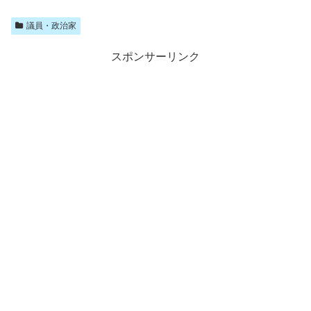
びます。）東京都知事選立候補予定者（あいうえお順）
アキノリ将軍未満（ネオ幕府アキ...
議員・政治家
スポンサーリンク