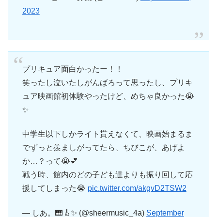
2023
プリキュア面白かったー！！
笑ったし泣いたしがんばろって思ったし、プリキ
ュア映画館初体験やったけど、めちゃ良かった😭
✨
中学生以下しかライト貰えなくて、映画始まるま
でずっと羨ましがってたら、ちびこが、あげよ
か…？って😭💕
戦う時、館内のどの子ども達よりも振り回して応
援してしまった😭
pic.twitter.com/akgvD2TSW2
— しあ。🎹🎸✨ (@sheermusic_4a)
September