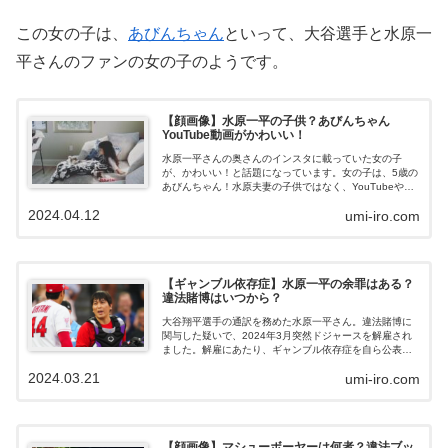
この女の子は、
あびんちゃん
といって、大谷選手と水原一
平さんのファンの女の子のようです。
【顔画像】水原一平の子供？あびんちゃん
YouTube動画がかわいい！
水原一平さんの奥さんのインスタに載っていた女の子
が、かわいい！と話題になっています。女の子は、5歳の
あびんちゃん！水原夫妻の子供ではなく、YouTubeや
Tiktokでインフルエンサーをしている女の子なのだそうで
2024.04.12
umi-iro.com
す。あびんちゃんについてまとめました。水原一平妻の
インスタに登場の子供は、ABINちゃん！大谷翔平さんの
通訳を務めた水原一平さん。その奥さんのインスタは、
ペットのワンちゃんを紹介するアカウントですが、1枚だ
け女の子の写真があります。水原夫妻の子供では？と噂
【ギャンブル依存症】水原一平の余罪はある？
されましたが、この女の子は水原夫妻の娘ではなく、あ
違法賭博はいつから？
びんちゃんというインフルエンサーの子供のようです。
というのも、キャプションにLEO...
大谷翔平選手の通訳を務めた水原一平さん。違法賭博に
関与した疑いで、2024年3月突然ドジャースを解雇され
ました。解雇にあたり、ギャンブル依存症を自ら公表し
た水原一平さん。賭博はいつから始めたのでしょうか。
2024.03.21
umi-iro.com
また、余罪はあるのでしょうか。引退？水原一平、ドジ
ャース解雇の経緯水原一平さんのドジャース解雇の経緯
を簡単に説明します。 違法賭博業者（マシュー・ボウヤ
ー氏）へ、連邦捜査局の捜査が入った際に、大谷翔平さ
んからの送金があることがわかる。 不審に思った連邦捜
【顔画像】マシューボーヤーは何者？違法ブッ
査局が、大谷翔平さんを捜査 連邦捜査局が、水原一平さ