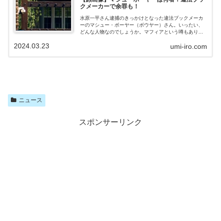
クメーカーで余罪も！
んを捜査 大谷翔平さんの代理人ネズ・バレロ氏が、水原
一平さんに6億8千万円盗まれたことを公...
水原一平さん逮捕のきっかけとなった違法ブックメーカ
ーのマシュー・ボーヤー（ボウヤー）さん。いったい、
どんな人物なのでしょうか。マフィアという噂もあり、
余罪も多いようです。マシュー・ボーヤーのWiki風プロフ
2024.03.23
umi-iro.com
ィール大谷翔平さんの通訳だった水原一平さんに近づ
き、2021年より違法賭博に着手させたマシュー・ボーヤ
ー（ボウヤー）氏。いったいどんな人物なのでしょう
か。プロフィールを見てみましょう。 名前：マシュー・
ボーヤー（ボウヤー） 年齢：48歳 自宅：アメリカ カリ
フォルニア州 サン・ファン・カピストラーノ 経歴：ブ
ックメーカー（違法賭博業者）運営まだまだ情報が少な
く、謎に包まれた人物です。情報が増...
ニュース
スポンサーリンク