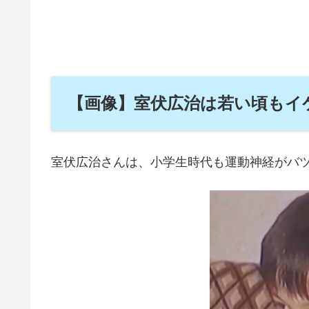
【画像】室伏広治は若い頃もイ
室伏広治さんは、小学生時代も運動神経がバ