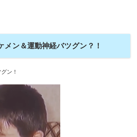
ケメン＆運動神経バツグン？！
ツグン！