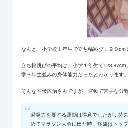
なんと、小学校１年生で立ち幅跳び１９０cm
立ち幅跳びの平均は、小学１年生で128.87cm
学６年生並みの身体能力だったとわかります
そんな室伏広治さんですが、運動で苦手な分
瞬発力を要する運動は得意でしたが，持
めてマラソン大会に出た時，序盤はトッ