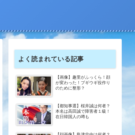
よく読まれている記事
【画像】趣里がふっくら！顔
が変わった！ブギウギ役作り
のために整形？
【都知事選】桜井誠は何者？
本名は高田誠で障害者１級！
在日韓国人の噂も
【顔画像】島津忠由は何者？