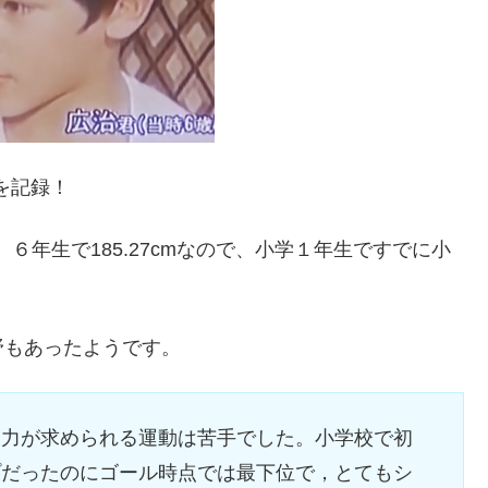
を記録！
、６年生で185.27cmなので、小学１年生ですでに小
。
野もあったようです。
久力が求められる運動は苦手でした。小学校で初
プだったのにゴール時点では最下位で，とてもシ