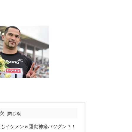
次
頃もイケメン＆運動神経バツグン？！