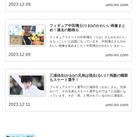
2023.12.09
umi-iro.com
とで、中田璃士さんの両親についても調査してみまし
た！【顔画像】中田璃士（りお）のWiki風プロフィールフ
ィギュアスケート選手・中田璃士（りお）さんのプロフ
ィールはこちら！ 名前：中田璃士 読み方：なかた・りお
生年月日：2008年9月8日 年齢： 出身：イギリス・カー
フィギュア中田璃士(りお)のかわいい画像まと
ディフ 学歴：船橋市立若松中学校→中京大学付属中京高
め！過去の動画も
等学校 種目：男子フィギュアスケート 所属：TOKIOイン
カラミ中田璃士さんは...
フィギュアスケートの中田璃士（りお）さんがかわいい
＆かっこいいと話題になっています。中田璃士さんのか
わいい画像を集めました！中田璃士がかわいい＆かっこ
いいと話題にフィギュアスケート中田璃士さん（15歳）
2023.12.09
umi-iro.com
がかわいい！と話題になって言います。中田璃士くん少
し前はカッコかわいい印象だったけど、どんどん男らし
くカッコよくなってくので楽しみで仕方ないです😌お客
さんの拍手もなかなか鳴り止まず！#PIW東京— あわわ
(@awawa9q9q) July 16, 2022璃士くんは他のショーでも
三浦佳生(かお)の兄弟は琉生(るい)？両親の職業
拝見したけど毎度すごい！昌磨くんみがあるなぁと思っ
もスケート選手！
てたら目標にされてるんですよね😊コラントッテもつけ
てる😆彼のような...
フィギュアスケート選手の三浦佳生（かお）さん。兄弟
がいて、その兄弟もスケート選手なのでは？と話題にな
っています。その「弟」と噂されているのが三浦琉生
（るい）さん。今回はフィギュアスケート選手・三浦佳
2023.12.11
umi-iro.com
生さんと三浦琉生さんの関係について調査しました！フ
ィギュア選手の三浦佳生（かお）がすごい！三浦佳生さ
んは、のフィギュアスケート選手です。2023年12月に北
京で行われたグランプリファイナルでは、結果は５位で
したが、「進撃の巨人」の曲での演技は、人々を魅了
し、話題になりました。#フィギュアスケートグランプリ
ファイナル2023男子は #宇野昌磨 選手が情感豊かな演技
で２位 #鍵山優真 選手が堂々の３位体...