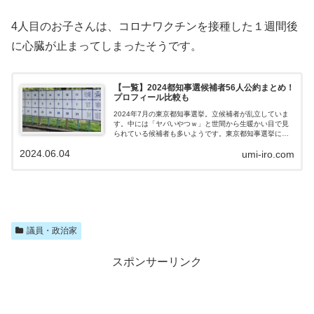
4人目のお子さんは、コロナワクチンを接種した１週間後
に心臓が止まってしまったそうです。
【一覧】2024都知事選候補者56人公約まとめ！
プロフィール比較も
2024年7月の東京都知事選挙。立候補者が乱立していま
す。中には「ヤバいやつｗ」と世間から生暖かい目で見
られている候補者も多いようです。東京都知事選挙に出
馬している候補者58人の公約やプロフィールを一覧形式
2024.06.04
umi-iro.com
でまとめました。投票をする際の参考にしていただけれ
ば幸いです！都知事選2024：立候補予定者一覧2024年7
月に行われる東京都知事選挙。人口1400万人の東京都の
運命を左右する「東京都知事」を選ぶ選挙として、日本
中の注目が集まっています。これまでに立候補している
のは以下の人物です。（リンクは個別の紹介ページに飛
びます。）東京都知事選立候補予定者（あいうえお順）
アキノリ将軍未満（ネオ幕府アキ...
議員・政治家
スポンサーリンク