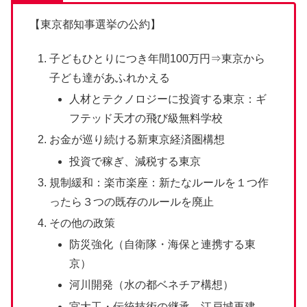
【東京都知事選挙の公約】
子どもひとりにつき年間100万円⇒東京から
子ども達があふれかえる
人材とテクノロジーに投資する東京：ギ
フテッド天才の飛び級無料学校
お金が巡り続ける新東京経済圏構想
投資で稼ぎ、減税する東京
規制緩和：楽市楽座：新たなルールを１つ作
ったら３つの既存のルールを廃止
その他の政策
防災強化（自衛隊・海保と連携する東
京）
河川開発（水の都ベネチア構想）
宮大工・伝統技術の継承 江戸城再建