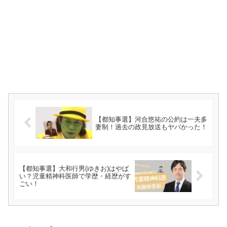
【都知事選】河合悠祐の公約は一夫多
妻制！過去の政見放送もヤバかった！
【都知事選】大和行男(ゆきお)はやば
い？児童精神科医師で学歴・経歴がす
ごい！