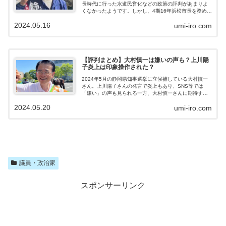
長時代に行った水道民営化などの政策の評判があまりよ
くなかったようです。しかし、4期16年浜松市長を務めた
方なので、人気もあったようです！鈴木康友さんの政策
2024.05.16
umi-iro.com
主張や評判が悪い理由をまとめました。鈴木康友の政策
主張静岡県知事選挙にあたって、元浜松市長である鈴木
康友（やすとも）さんは、次のように政策を掲げていま
す。リニア：推進リニア新幹線については、大井川の水
資源確保と南アルプスの自然環境の保全の両立を図りな
【評判まとめ】大村慎一は嫌いの声も？上川陽
がら推進・・・と言っていますが、鈴木康友さんは、川
子炎上は印象操作された？
勝元知事のバックにいたスズキ自動車会長の鈴木修氏と
関係が深いです。川勝元知事も、表向きはリニア推...
2024年5月の静岡県知事選挙に立候補している大村慎一
さん。上川陽子さんの発言で炎上もあり、SNS等では
「嫌い」の声も見られる一方、大村慎一さんに期待する
声も多く見られます。大村慎一さん評判はいいのでしょ
2024.05.20
umi-iro.com
うか？悪いのでしょうか？大村慎一さんの評判について
まとめました。大村慎一の評判は悪い？「嫌い」の声も
大村慎一さんの評判について、Xでは「嫌い」の声も見ら
れます。発言がはっきりしないから嫌いNHK地方ニュー
スで県知事選の候補者の政策に関する回答を流してたん
だけど浜岡原発再稼働に賛成か反対かの質問、大村慎一
候補だけ答えになってねえじゃん！🤯どっちでもいいか
らちゃんと旗色を明らかにしろ。質問に対する...
議員・政治家
スポンサーリンク