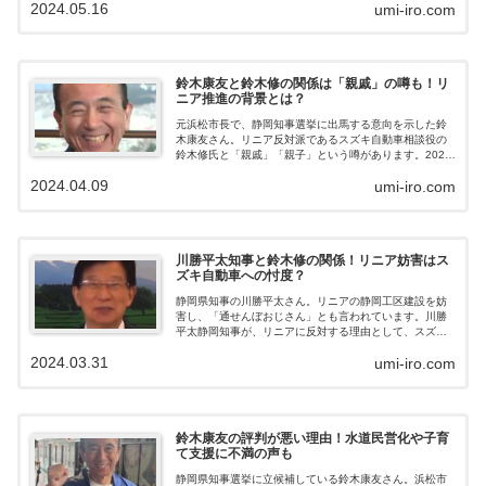
2024.05.16
umi-iro.com
主張や評判が悪い理由をまとめました。鈴木康友の政策
主張静岡県知事選挙にあたって、元浜松市長である鈴木
康友（やすとも）さんは、次のように政策を掲げていま
す。リニア：推進リニア新幹線については、大井川の水
資源確保と南アルプスの自然環境の保全の両立を図りな
鈴木康友と鈴木修の関係は「親戚」の噂も！リ
がら推進・・・と言っていますが、鈴木康友さんは、川
ニア推進の背景とは？
勝元知事のバックにいたスズキ自動車会長の鈴木修氏と
関係が深いです。川勝元知事も、表向きはリニア推...
元浜松市長で、静岡知事選挙に出馬する意向を示した鈴
木康友さん。リニア反対派であるスズキ自動車相談役の
鈴木修氏と「親戚」「親子」という噂があります。2024
年の静岡県知事選では、静岡工区のリニア問題も大きな
2024.04.09
umi-iro.com
争点になるため、鈴木康友さんがリニア推進派なのか？
反対派なのか？気になるところですね。今回は、鈴木康
友さんと鈴木修氏との関係についてまとめました。鈴木
康友のWiki風プロフィール元浜松市長・鈴木康友さんのプ
ロフィールを見てみましょう。 名前：鈴木康友 読み方：
川勝平太知事と鈴木修の関係！リニア妨害はス
すずき・やすとも 生年月日：1957年8月23日 年齢： 出
ズキ自動車への忖度？
身：静岡県浜松市 学歴：慶応義塾大学法学部政治学科卒
業 職業：経営コンサルタ...
静岡県知事の川勝平太さん。リニアの静岡工区建設を妨
害し、「通せんぼおじさん」とも言われています。川勝
平太静岡知事が、リニアに反対する理由として、スズキ
自動車相談役の鈴木修氏との関係が挙げられているよう
2024.03.31
umi-iro.com
です。川勝平太知事と鈴木修氏とはどのような関係なの
でしょうか。鈴木修氏はなぜリニアに反対なのでしょう
か。静岡県知事・川勝平太のWiki風プロフィール川勝平太
静岡知事のプロフィールを見てみましょう。川勝平太静
岡県知事のプロフィール 名前：川勝平太 読み方：かわか
鈴木康友の評判が悪い理由！水道民営化や子育
つ・へいた 生年月日：1948年８月16日 年齢： 出生地：
て支援に不満の声も
大阪府 自宅：長野県北佐久郡軽井沢町 学歴：早稲田大学
大学院経済学研究科 修士課...
静岡県知事選挙に立候補している鈴木康友さん。浜松市