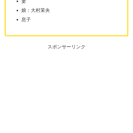
妻
娘：大村茉央
息子
スポンサーリンク