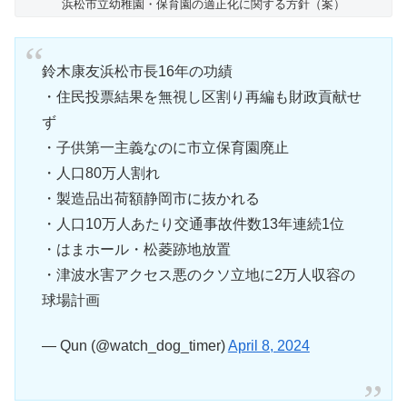
浜松市立幼稚園・保育園の適正化に関する方針（案）
鈴木康友浜松市長16年の功績
・住民投票結果を無視し区割り再編も財政貢献せ
ず
・子供第一主義なのに市立保育園廃止
・人口80万人割れ
・製造品出荷額静岡市に抜かれる
・人口10万人あたり交通事故件数13年連続1位
・はまホール・松菱跡地放置
・津波水害アクセス悪のクソ立地に2万人収容の
球場計画
— Qun (@watch_dog_timer)
April 8, 2024