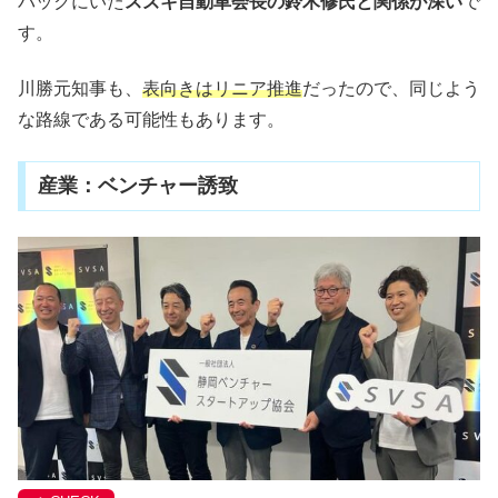
バックにいた
スズキ自動車会長の鈴木修氏と関係が深い
で
す。
川勝元知事も、
表向きはリニア推進
だったので、同じよう
な路線である可能性もあります。
産業：ベンチャー誘致