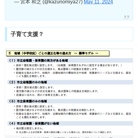
— 宮本 和之 (@kazunomiya27)
May 11, 2024
子育て支援？