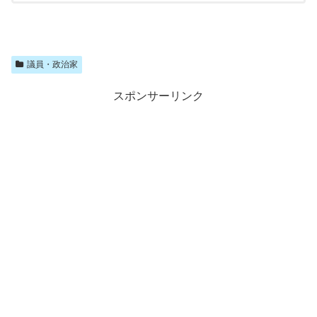
大村慎一 読み方：おおむら・しんいち 生年月日：1963
年8月26日 年齢： 出身：静岡市 学歴：静岡県立静岡高校
卒業 東京大学経済学部卒業 職業：自治・総務官僚大村
慎一さんは、1987年に地方財政、消防、選挙制度などを
管轄する次市長に入省しました。2010年～2015年に川勝
平太知事...
議員・政治家
スポンサーリンク