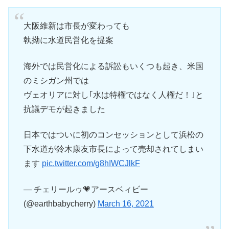
大阪維新は市長が変わっても
執拗に水道民営化を提案
海外では民営化による訴訟もいくつも起き、米国
のミシガン州では
ヴェオリアに対し｢水は特権ではなく人権だ！｣と
抗議デモが起きました
日本ではついに初のコンセッションとして浜松の
下水道が鈴木康友市長によって売却されてしまい
ます
pic.twitter.com/g8hIWCJlkF
— チェリールゥ💗アースベィビー
(@earthbabycherry)
March 16, 2021