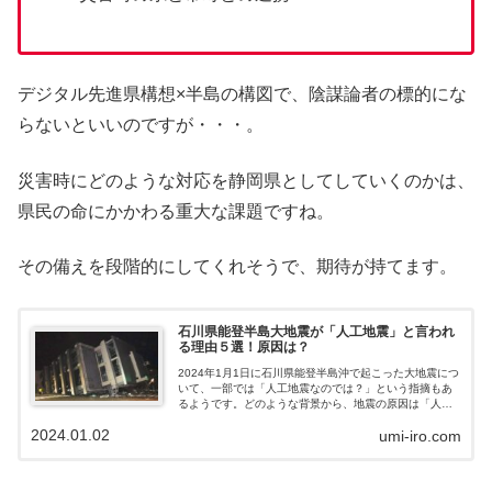
デジタル先進県構想×半島の構図で、陰謀論者の標的にな
らないといいのですが・・・。
災害時にどのような対応を静岡県としてしていくのかは、
県民の命にかかわる重大な課題ですね。
その備えを段階的にしてくれそうで、期待が持てます。
石川県能登半島大地震が「人工地震」と言われ
る理由５選！原因は？
2024年1月1日に石川県能登半島沖で起こった大地震につ
いて、一部では「人工地震なのでは？」という指摘もあ
るようです。どのような背景から、地震の原因は「人工
地震」と言われるようになったのでしょうか？その経緯
2024.01.02
umi-iro.com
を解説します。石川県能登半島沖地震の原因は人工地
震？世間の声X（旧Twitter）では、石川県能登半島沖地震
は人工地震なのでは？という声が広がっています。さら
に「人工地震」を訴えるツイートが次々に削除されてい