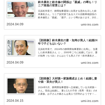
鈴木康友と鈴木修の関係は「親戚」の噂も！リ
ニア推進の背景とは？
元浜松市長で、静岡知事選挙に出馬する意向を示した鈴
木康友さん。リニア反対派であるスズキ自動車相談役の
鈴木修氏と「親戚」「親子」という噂があります。2024
年の静岡県知事選では、静岡工区のリニア問題も大きな
2024.04.09
umi-iro.com
争点になるため、鈴木康友さんがリニア推進派なのか？
反対派なのか？気になるところですね。今回は、鈴木康
友さんと鈴木修氏との関係についてまとめました。鈴木
康友のWiki風プロフィール元浜松市長・鈴木康友さんのプ
ロフィールを見てみましょう。 名前：鈴木康友 読み方：
【顔画像】鈴木康友の妻・知寿が美人！結婚24
すずき・やすとも 生年月日：1957年8月23日 年齢： 出
年で子どもはいない？
身：静岡県浜松市 学歴：慶応義塾大学法学部政治学科卒
業 職業：経営コンサルタ...
元浜松市長で、2024年の静岡県知事選挙に出馬し、当選
した鈴木康友さん（）。2000年ごろに結婚しており、妻
の知寿（ちづみ）さんはとても美人です！鈴木康友さん
の家族構成についてまとめました。鈴木康友の家族構成
2024.04.09
umi-iro.com
静岡県知事・鈴木康友さんの家族構成はこちら！ 本人：
鈴木康友（やすとも） 妻：鈴木知寿（ちづみ）鈴木康友
さんは、妻の知寿（ちづみ）さんとともに、静岡県浜松
市の自宅で暮らしていました。2024年5月の静岡県知事
選で当選し、静岡県知事になったことにより、今後生活
【顔画像】大村慎一家族構成まとめ！結婚し妻
の拠点を静岡市に移されるのでしょうか。【顔画像】鈴
や娘・茉央が美人！
木康友の妻・知寿（ちづみ）が美人！鈴木康友さんの妻
の名前は「知寿（ちづみ）」さんです...
2024年5月、静岡県知事選挙へ立候補している大村慎一
さん。現在は結婚し、妻と2人の子供（長男・長女）の4
人家族。お子さんや娘さんは美人で評判のようです！妻
や子供などの家族構成について、調査しました。大村慎
2024.04.15
umi-iro.com
一のWiki風プロフィール静岡県知事選挙に立候補している
大村慎一さんのプロフィールを見てみましょう。 名前：