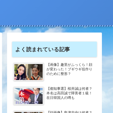
よく読まれている記事
【画像】趣里がふっくら！顔
が変わった！ブギウギ役作り
のために整形？
【都知事選】桜井誠は何者？
本名は高田誠で障害者１級！
在日韓国人の噂も
【顔画像】島津忠由は何者？