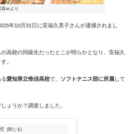
写真acより
025年10月31日に安福久美子さんが逮捕されまし
んの高校の同級生だったとこが明らかとなり、安福久
ます。
ある
愛知県立惟信高校
で、
ソフトテニス部に所属
して
でしょうか？調査しました。
次