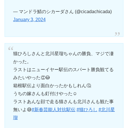
— マンドラ鯖のシカーダさん (@cicadachicada)
January 3, 2024
猫ひろしさんと北川星瑠ちゃんの勝負、マジで凄
かった。
ラストはニューイヤー駅伝のスパート勝負観てる
みたいやった👏😳
箱根駅伝より面白かったかもしれん🤔
うちの嫁さんも釘付けやった☺️
ラストあんな顔で走る猫さんも北川さんも観た事
無いよ😅
#新春芸能人対抗駅伝
#猫ひろし
#北川星
瑠