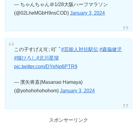
— ちゃんちゃん＠1/28大阪ハーフマラソン
(@02LheMGbH9nsCOD)
January 3, 2024
この子すげえ!!( ; ﾛ)ﾟ ﾟ
#芸能人対抗駅伝
#森脇健児
#猫ひろし
#北川星瑠
pic.twitter.com/DYeNp6PTR9
— 濱矢将直(Masanao Hamaya)
(@yohohohohohom)
January 3, 2024
スポンサーリンク