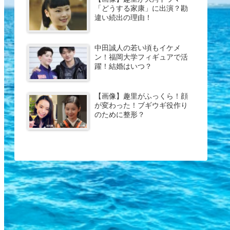
「どうする家康」に出演？勘
違い続出の理由！
中田誠人の若い頃もイケメ
ン！福岡大学フィギュアで活
躍！結婚はいつ？
【画像】趣里がふっくら！顔
が変わった！ブギウギ役作り
のために整形？