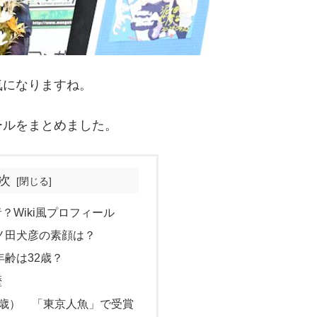
気になりますね。
ールをまとめました。
次
？Wiki風プロフィール
ノ田犬彦の素顔は？
齢は32歳？
歴
30歳） 「東京人魚」で受賞