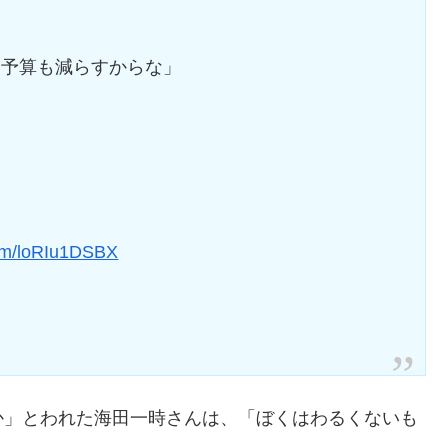
し予算も減らすからな」
com/loRIu1DSBX
か」とわれた海田一時さんは、「ぼくはわるくないも