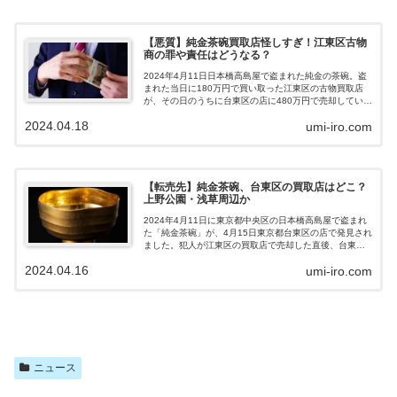
【悪質】純金茶碗買取店怪しすぎ！江東区古物
商の罪や責任はどうなる？
2024年4月11日日本橋高島屋で盗まれた純金の茶碗。盗
まれた当日に180万円で買い取った江東区の古物買取店
が、その日のうちに台東区の店に480万円で売却していた
ことが明るみになりました。江東区の古物買取店は、悪
2024.04.18
umi-iro.com
質なのではないか？罪や責任はどうなるのか？と話題に
なっています。純金茶碗180万→480万円で即日転売の
「江東区の店」が怪しい？2024年4月11日日本橋高島屋
で盗まれた380gの純金の茶碗。その後の経緯を確認しま
しょう。180万円で激安買取！犯人は盗んだ当日に、「江
【転売先】純金茶碗、台東区の買取店はどこ？
東区の古物買取店」で180万円で売却しています。380g
上野公園・浅草周辺か
の純金製の茶碗なので、事件当時の金の相場「1g＝
12000以上」...
2024年4月11日に東京都中央区の日本橋高島屋で盗まれ
た「純金茶碗」が、4月15日東京都台東区の店で発見され
ました。犯人が江東区の買取店で売却した直後、台東区
の買取店に転売されていたようですね。台東区は「上野
2024.04.16
umi-iro.com
公園」や「浅草」があり、観光でも人気の地域です。純
金茶碗の転売先・台東区の買取店とはどのような店なの
でしょうか。純金茶碗は「台東区の店」で発見された
2024年4月11日（木曜日）に盗まれた1040万円相当の純
金茶碗が、4月15日（月曜日）の午後台東区の買取店で発
見されました。茶わんは、江東区の店が堀江容疑者から
買い取ったあと、台東区の店が買い取っていた。 さらに
この話を聞きつけ、店に向か...
ニュース