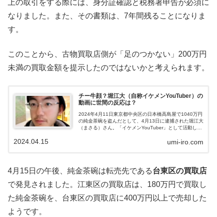
上の取引をする際には、身分証確認と税務署申告が必須に
なりました。また、その書類は、7年間残ることになりま
す。
このことから、古物買取店側が「足のつかない」200万円
未満の買取金額を提示したのではないかと考えられます。
チー牛顔？堀江大（自称イケメンYouTuber）の
動画に世間の反応は？
2024年4月11日東京都中央区の日本橋高島屋で1040万円
の純金茶碗を盗んだとして、4月13日に逮捕された堀江大
（まさる）さん。「イケメンYouTuber」として活動して
います。動画を見た人たちからは「チー牛」と言われて
2024.04.15
umi-iro.com
いるようです。「チー牛」とはどういう意味なのでしょ
うか。堀江大さんについて調べました。堀江大のWiki風プ
ロフィール 名前：堀江大 読み方：ほりえ・まさる 年
齢：32歳 居住地：東京都江東区 職業：不詳堀江大はイケ
メンYouTuber？堀江大さんは、「大堀江」として
4月15日の午後、純金茶碗は転売先である
台東区の買取店
YouTubeで活動しています。チャンネルの説明欄を見る
と 名前：大堀江 チャンネル登録者：108人 投稿動画数...
で発見されました。江東区の買取店は、180万円で買取し
た純金茶碗を、台東区の買取店に400万円以上で売却した
ようです。