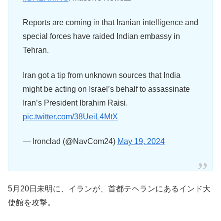
Reports are coming in that Iranian intelligence and
special forces have raided Indian embassy in
Tehran.
Iran got a tip from unknown sources that India
might be acting on Israel’s behalf to assassinate
Iran’s President Ibrahim Raisi.
pic.twitter.com/38UeiL4MtX
— Ironclad (@NavCom24)
May 19, 2024
5月20日未明に、イランが、首都テヘランにあるインド大
使館を攻撃。